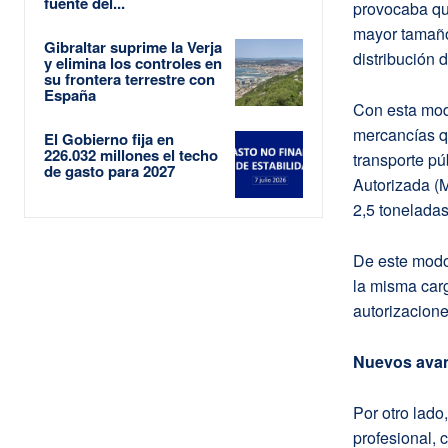
fuente del...
provocaba que
mayor tamaño 
Gibraltar suprime la Verja
distribución d
y elimina los controles en
su frontera terrestre con
España
Con esta modi
mercancías q
El Gobierno fija en
226.032 millones el techo
transporte p
de gasto para 2027
Autorizada (M
2,5 toneladas
De este modo
la misma carg
autorizacion
Nuevos avanc
Por otro lado
profesional, 