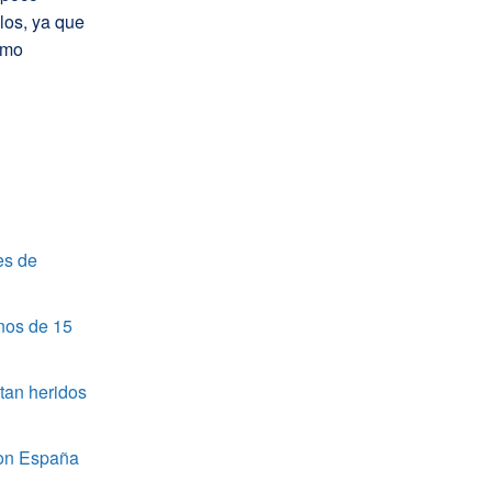
los, ya que
omo
es de
nos de 15
tan heridos
 con España