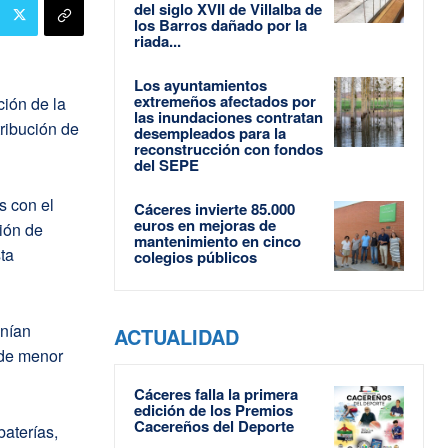
del siglo XVII de Villalba de
los Barros dañado por la
riada...
Los ayuntamientos
extremeños afectados por
ión de la
las inundaciones contratan
ribución de
desempleados para la
reconstrucción con fondos
del SEPE
s con el
Cáceres invierte 85.000
euros en mejoras de
sión de
mantenimiento en cinco
ta
colegios públicos
enían
ACTUALIDAD
 de menor
Cáceres falla la primera
edición de los Premios
Cacereños del Deporte
baterías,