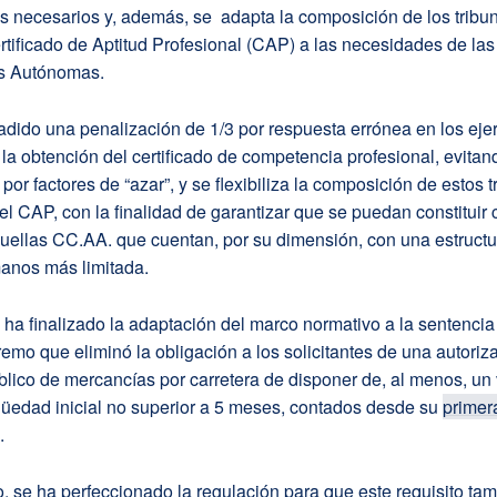
s necesarios y, además, se adapta la composición de los tribu
rtificado de Aptitud Profesional (CAP) a las necesidades de las
 Autónomas.
adido una penalización de 1/3 por respuesta errónea en los ejer
a obtención del certificado de competencia profesional, evitan
por factores de “azar”, y se flexibiliza la composición de estos t
el CAP, con la finalidad de garantizar que se puedan constituir 
uellas CC.AA. que cuentan, por su dimensión, con una estructu
anos más limitada.
ha finalizado la adaptación del marco normativo a la sentencia
mo que eliminó la obligación a los solicitantes de una autoriz
blico de mercancías por carretera de disponer de, al menos, un
güedad inicial no superior a 5 meses, contados desde su
primer
.
 se ha perfeccionado la regulación para que este requisito ta