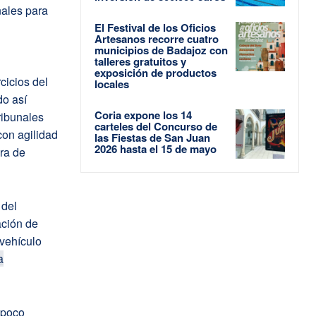
nales para
El Festival de los Oficios
Artesanos recorre cuatro
municipios de Badajoz con
talleres gratuitos y
exposición de productos
cicios del
locales
do así
Coria expone los 14
ribunales
carteles del Concurso de
con agilidad
las Fiestas de San Juan
2026 hasta el 15 de mayo
ra de
 del
ación de
 vehículo
a
mpoco