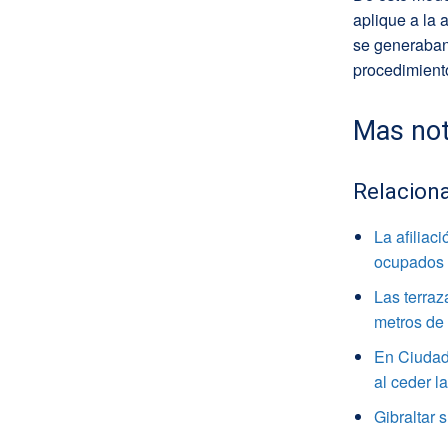
aplique a la 
se generaban
procedimiento
Mas not
Relacion
La afiliac
ocupados
Las terraz
metros de 
En Ciudad 
al ceder l
Gibraltar 