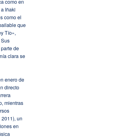
ica como en
 a Iñaki
os como el
bailable que
y Tío»,
. Sus
 parte de
nía clara se
en enero de
n directo
rrera
o, mientras
rsos
 2011), un
iones en
úsica