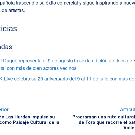
spañola trascendió su éxito comercial y sigue inspirando a nuev
de artistas.
icias
adas
l Duque representa el 9 de agosto la sexta edición de ‘Inés de H
ta’ con más de cien actores vecinos
 Live celebra su 20 aniversario del 9 al 11 de julio con más de 
rior
Artícu
e Las Hurdes impulsa su
Programan una ruta cultural
como Paisaje Cultural de la
de Toro que recorre el pa
Vall