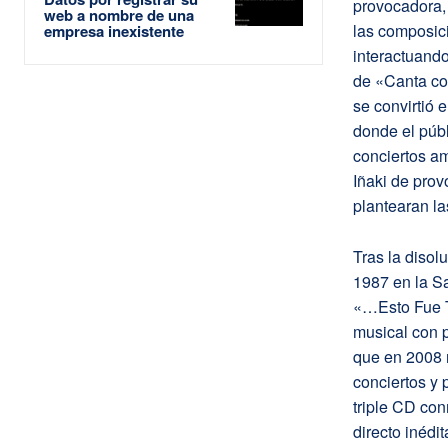
provocadora,
web a nombre de una
las composici
empresa inexistente
interactuando
de «Canta con
se convirtió 
donde el públ
conciertos am
Iñaki de prov
plantearan la
Tras la disol
1987 en la S
«…Esto Fue T
musical con p
que en 2008 
conciertos y 
triple CD co
directo inédi