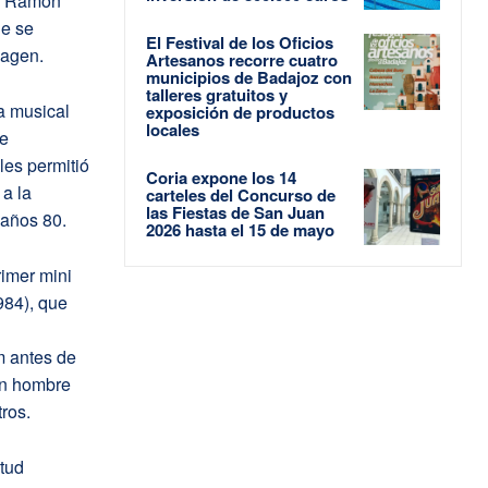
 a Ramón
ue se
El Festival de los Oficios
magen.
Artesanos recorre cuatro
municipios de Badajoz con
talleres gratuitos y
a musical
exposición de productos
locales
se
les permitió
Coria expone los 14
 a la
carteles del Concurso de
las Fiestas de San Juan
 años 80.
2026 hasta el 15 de mayo
rimer mini
984), que
m antes de
Un hombre
ros.
itud