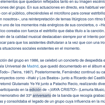
 elementos que quedaron reflejados tanto en su imagen escén
ones del grupo. En sus actuaciones en directo, era habitual ver
 con el público, ofreciéndoles el micrófono para corear estribill
 nosotros», una reinterpretación de temas litúrgicos con ritmo 
en uno de los momentos más enérgicos de sus conciertos, o «He
ico coreaba con fuerza el estribillo que daba título a la canción
én de la calidad musical destacaban siempre por el intento por
ocar para que los asistentes disfrutaran a la vez que con una iro
s situaciones sociales existentes en el momento.
ución del grupo en 1986, se celebró un concierto de despedida 
ala Universal de
Madrid
, que quedó documentado en el álbum e
odo» (Twins, 1987). Posteriormente, Fernández continuó su ca
royectos como «Iñaki y Los Beatos» junto a Ricardo del Castill
retomó Glutamato Ye-Yé junto a Patacho Recio, realizando dive
participando en la
edición
de «¡VAYA CRISTO!» (Lemuria Music,
nmemorativo del 33º
aniversario
de la banda que recogía grabac
tas y consolidaba el legado de un grupo cuya influencia en la m