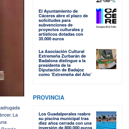
El Ayuntamiento de
Cáceres abre el plazo de
solicitudes para
subvenciones de
proyectos culturales y
artísticos dotadas con
35.000 euros
La Asociación Cultural
Extremeña Zurbarán de
Badalona distingue a la
presidenta de la
Diputación de Badajoz
como ‘Extremeña del Año’
PROVINCIA
 madrugada
Los Guadalperales reabre
áncer. La
su piscina municipal tras
 una
diez años cerrada con una
inversión de 800.000 euros