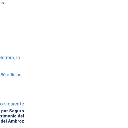
as
errera, la
80 artistas
lo siguiente
 por Segura
trimonio del
e del Ambroz