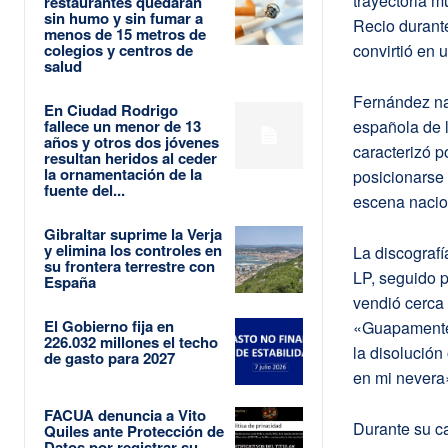
trayectoria 
restaurantes quedarán
sin humo y sin fumar a
Recio durante
menos de 15 metros de
colegios y centros de
convirtió en 
salud
Fernández na
En Ciudad Rodrigo
fallece un menor de 13
española de 
años y otros dos jóvenes
caracterizó p
resultan heridos al ceder
la ornamentación de la
posicionarse 
fuente del...
escena nacio
Gibraltar suprime la Verja
y elimina los controles en
La discografí
su frontera terrestre con
LP, seguido p
España
vendió cerca 
El Gobierno fija en
«Guapamente» 
226.032 millones el techo
la disolución
de gasto para 2027
en mi nevera»
FACUA denuncia a Vito
Durante su ca
Quiles ante Protección de
Datos por registrar su