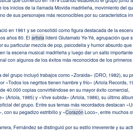
musical que comenzó en 1979 cuando estableció el grupo junto
 los inicios de la llamada Movida madrileña, movimiento del q
uno de sus personajes más reconocibles por su característica i
ció en 1961 y se consolidó como figura destacada de la escen
los años 80. El
artista
lideró Glutamato Ye-Yé, agrupación que 
or su particular mezcla de pop, psicodelia y humor absurdo que 
en la escena musical madrileña y luego dar un salto importante
nal con algunos de los éxitos más reconocidos de los primeros
a del grupo incluyó trabajos como «Zoraida» (DRO, 1982), su p
or «Todos los negritos tienen hambre y frío» (Ariola Records, 1
de 40.000 copias convirtiéndose en su mayor éxito comercial,
(Ariola, 1985) y «Vive subida» (Ariola, 1986), su último álbu
 oficial del grupo. Entre sus temas más recordados destacan «
, con su pegadizo estribillo y «
Corazón
Loco», entre muchos ot
rrera, Fernández se distinguió por su estilo irreverente y su act