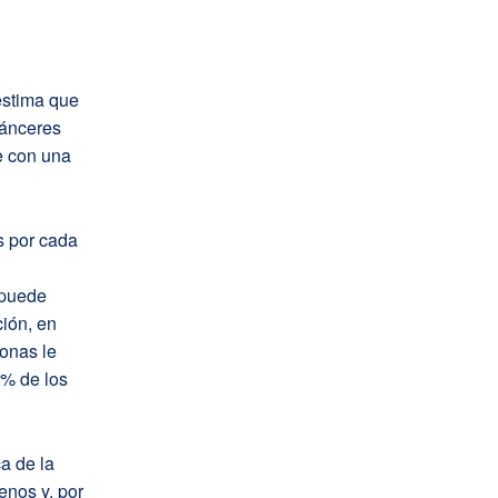
estima que
cánceres
e con una
s por cada
 puede
ión, en
onas le
4% de los
a de la
enos y, por