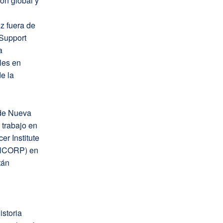
ón global y
ez fuera de
“Support
a
les en
e la
 de Nueva
 trabajo en
er Institute
-NCORP) en
tán
storia