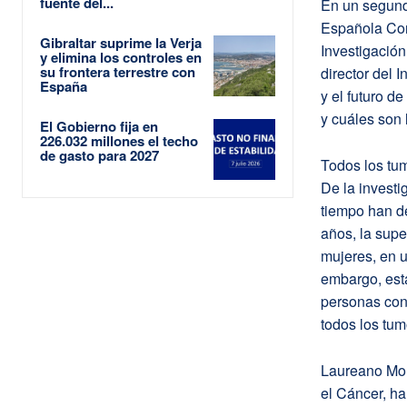
fuente del...
En un segundo
Española Cont
Gibraltar suprime la Verja
Investigación
y elimina los controles en
su frontera terrestre con
director del I
España
y el futuro d
y cuáles son 
El Gobierno fija en
226.032 millones el techo
de gasto para 2027
Todos los tu
De la investi
tiempo han d
años, la sup
mujeres, en u
embargo, esta
personas con 
todos los tum
Laureano Mol
el Cáncer, h