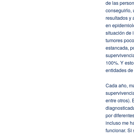
de las person
conseguirlo, 
resultados y 
en epidemiolo
situación de
tumores poco 
estancada, po
supervivencia
100%. Y esto
entidades de 
Cada año, má
supervivencia
entre otros).
diagnosticada
por diferent
incluso me ha
funcionar. Si