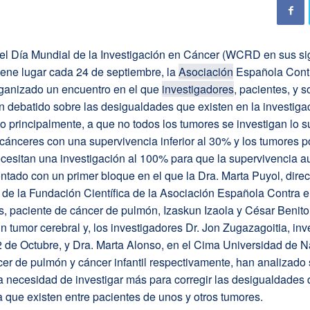
el Día Mundial de la Investigación en Cáncer (WCRD en sus si
tiene lugar cada 24 de septiembre, la
Asociación
Española Contr
ganizado un encuentro en el que
investigadores
, pacientes, y 
an debatido sobre las desigualdades que existen en la investiga
o principalmente, a que no todos los tumores se investigan lo su
 cánceres con una supervivencia inferior al 30% y los tumores 
ecesitan una investigación al 100% para que la supervivencia 
ontado con un primer bloque en el que la Dra. Marta Puyol, direc
 de la Fundación Científica de la Asociación Española Contra e
, paciente de cáncer de pulmón, Izaskun Izaola y César Benito
n tumor cerebral y, los investigadores Dr. Jon Zugazagoitia, inv
2 de Octubre, y Dra. Marta Alonso, en el Cima Universidad de N
er de pulmón y cáncer infantil respectivamente, han analizado s
a necesidad de investigar más para corregir las desigualdades 
 que existen entre pacientes de unos y otros tumores.