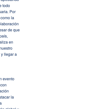
e todo
aria. Por
, como la
olaboración
esar de que
país,
aliza en
 nuestro
y llegar a
n evento
 con
ación
stacar la
a