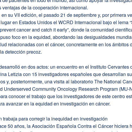
 de pacientes en todo el mundo, así como apoyar la investigaci
s ventajas de la cooperación internacional.
, en su VII edición, el pasado 21 de septiembre y, por primera v
 lugar en Estados Unidos el WCRD Internacional bajo el lema 
prevent cancer and catch it early”, donde la comunidad científic
l puso foco en la equidad, abordando las desigualdades mundia
lud relacionadas con el cáncer, concretamente en los ámbitos d
la detección precoz.
desarrolló en dos actos: un encuentro en el Instituto Cervantes
ina Letizia con 15 investigadores españoles que desarrollan su
s y, posteriormente, una visita al laboratorio The National Canc
 and Underserved Community Oncology Research Program (MU
ra conocer el trabajo que los investigadores de este centro es
ra avanzar en la equidad en investigación en cáncer.
 trabaja para corregir la inequidad en investigación
ce 50 años, la Asociación Española Contra el Cáncer hiciera hi