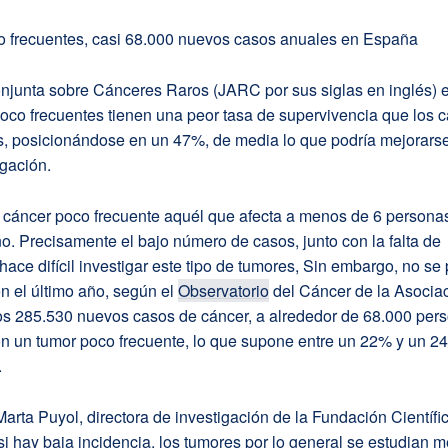
 frecuentes, casi 68.000 nuevos casos anuales en España
njunta sobre Cánceres Raros (JARC por sus siglas en inglés) 
oco frecuentes tienen una peor tasa de supervivencia que los 
 posicionándose en un 47%, de media lo que podría mejorars
gación.
 cáncer poco frecuente aquél que afecta a menos de 6 persona
o. Precisamente el bajo número de casos, junto con la falta de
 hace difícil investigar este tipo de tumores, Sin embargo, no se
en el último año, según el
Observatorio
del Cáncer de la Asociac
os 285.530 nuevos casos de cáncer, a alrededor de 68.000 pers
on un tumor poco frecuente, lo que supone entre un 22% y un 2
.
Marta Puyol, directora de investigación de la Fundación Científic
si hay baja incidencia, los tumores por lo general se estudian m