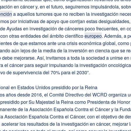
igación en cáncer y, en el futuro, seguiremos impulsándola, sobr
ención
a aquellos tumores que no reciben la investigación neces
emos por iniciativas de apoyo que corrijan estas desigualdades
 de Ayudas en investigación de cánceres poco frecuentes, en c
 con otras entidades del ámbito científico
europeo
. Además, a p
entes de que estamos ante una crisis económica global, como 
ndo aún lejos de la media de la inversión en ciencia que se re
 debe mejorarse. Así, invitamos a toda la sociedad a unirse en
a el cáncer para seguir impulsando la investigación oncológica 
ivo de supervivencia del 70% para el 2030”.
ional en Estados Unidos presidido por la Reina
os años desde 2016, el Comité Directivo del WCRD organiza u
l presidido por Su Majestad la Reina como Presidenta de Honor
manente de la Asociación Española Contra el Cáncer y la Fund
 la Asociación Española Contra el Cáncer, con el objetivo de de
acelerar los resultados de la investigación en cáncer, mejorar l