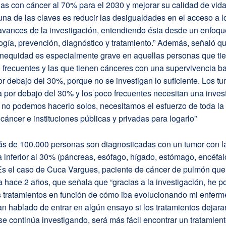
as con cáncer al 70% para el 2030 y mejorar su calidad de vida
una de las claves es reducir las desigualdades en el acceso a l
avances de la investigación, entendiendo ésta desde un enfoque
gía, prevención, diagnóstico y tratamiento.” Además, señaló qu
 inequidad es especialmente grave en aquellas personas que ti
frecuentes y las que tienen cánceres con una supervivencia ba
r debajo del 30%, porque no se investigan lo suficiente. Los t
 por debajo del 30% y los poco frecuentes necesitan una invest
 no podemos hacerlo solos, necesitamos el esfuerzo de toda la
cáncer e instituciones públicas y privadas para logarlo”
s de 100.000 personas son diagnosticadas con un tumor con l
 inferior al 30% (páncreas, esófago, hígado, estómago, encéfal
 Es el caso de Cuca Vargues, paciente de cáncer de pulmón que
 hace 2 años, que señala que “gracias a la investigación, he p
es tratamientos en función de cómo iba evolucionando mi enfer
n hablado de entrar en algún ensayo si los tratamientos dejara
 se continúa investigando, será más fácil encontrar un tratamiento