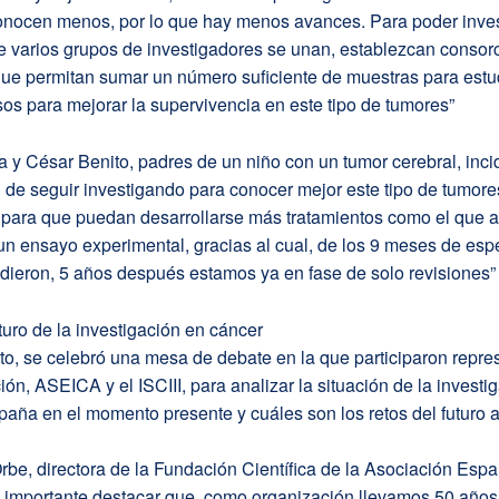
conocen menos, por lo que hay menos avances. Para poder inves
 varios grupos de investigadores se unan, establezcan consorc
ue permitan sumar un número suficiente de muestras para estud
os para mejorar la supervivencia en este tipo de tumores”
a y César Benito, padres de un niño con un tumor cerebral, inci
 de seguir investigando para conocer mejor este tipo de tumore
para que puedan desarrollarse más tratamientos como el que a
 un ensayo experimental, gracias al cual, de los 9 meses de es
dieron, 5 años después estamos ya en fase de solo revisiones”
turo de la investigación en cáncer
to, se celebró una mesa de debate en la que participaron repre
ión, ASEICA y el ISCIII, para analizar la situación de la investi
aña en el momento presente y cuáles son los retos del futuro 
rbe, directora de la Fundación Científica de la Asociación Esp
s importante destacar que, como organización llevamos 50 año