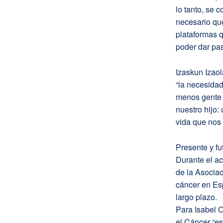
lo tanto, se 
necesario que
plataformas q
poder dar pas
Izaskun Izaol
“la necesidad
menos gente 
nuestro hijo:
vida que nos 
Presente y fu
Durante el ac
de la Asociac
cáncer en Esp
largo plazo.
Para Isabel O
el Cáncer “e