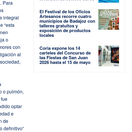
. Para
os
El Festival de los Oficios
Artesanos recorre cuatro
 integral
municipios de Badajoz con
e “esta
talleres gratuitos y
exposición de productos
enen
locales
ja o
umores con
Coria expone los 14
carteles del Concurso de
igación al
las Fiestas de San Juan
 sociedad,
2026 hasta el 15 de mayo
a
o o pulmón,
 fue
odido optar
medad e
n de
 definitivo”