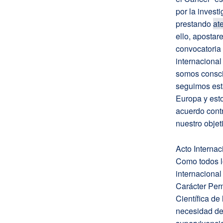
por la invest
prestando
at
ello, apostar
convocatoria
internacional
somos consci
seguimos esta
Europa y esto
acuerdo contr
nuestro objet
Acto Internac
Como todos l
internaciona
Carácter Per
Científica de
necesidad de 