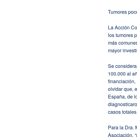
Tumores poco
La Acción Co
los tumores p
más comunes,
mayor investi
Se considera
100.000 al añ
financiación,
olvidar que, 
España, de l
diagnosticar
casos totales
Para la Dra. 
Asociación, “