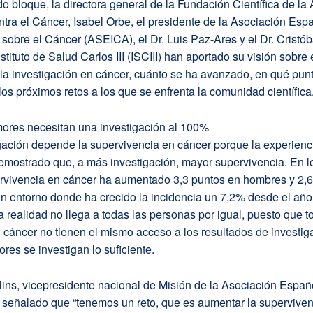
 bloque, la directora general de la Fundación Científica de la
ra el Cáncer, Isabel Orbe, el presidente de la Asociación Esp
 sobre el Cáncer (ASEICA), el Dr. Luis Paz-Ares y el Dr. Cristób
nstituto de Salud Carlos III (ISCIII) han aportado su visión sobre
e la investigación en cáncer, cuánto se ha avanzado, en qué pu
los próximos retos a los que se enfrenta la comunidad científica
mores necesitan una investigación al 100%
gación depende la supervivencia en cáncer porque la experienci
emostrado que, a más investigación, mayor supervivencia. En l
ervivencia en cáncer ha aumentado 3,3 puntos en hombres y 2,6
n entorno donde ha crecido la incidencia un 7,2% desde el año
 realidad no llega a todas las personas por igual, puesto que t
cáncer no tienen el mismo acceso a los resultados de investiga
ores se investigan lo suficiente.
ins, vicepresidente nacional de Misión de la Asociación Españ
a señalado que “tenemos un reto, que es aumentar la supervive