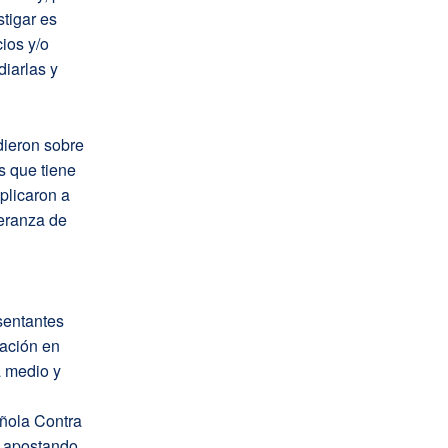
tigar es
ios y/o
iarlas y
dieron sobre
s que tiene
plicaron a
peranza de
sentantes
gación en
a medio y
añola Contra
s apostando