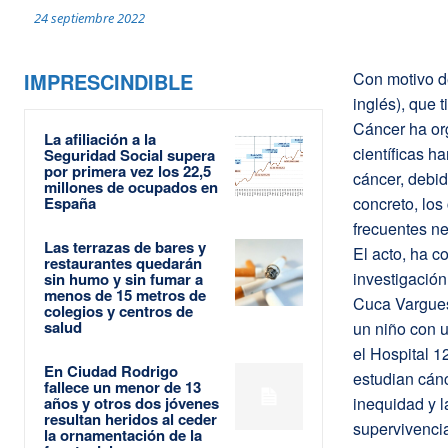
24 septiembre 2022
IMPRESCINDIBLE
Con motivo d
inglés), que 
Cáncer ha or
La afiliación a la
científicas h
Seguridad Social supera
por primera vez los 22,5
cáncer, debid
millones de ocupados en
España
concreto, los
frecuentes n
Las terrazas de bares y
El acto, ha c
restaurantes quedarán
investigación
sin humo y sin fumar a
menos de 15 metros de
Cuca Vargues
colegios y centros de
salud
un niño con u
el Hospital 1
En Ciudad Rodrigo
estudian cánc
fallece un menor de 13
años y otros dos jóvenes
inequidad y l
resultan heridos al ceder
supervivencia
la ornamentación de la