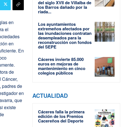
del siglo XVII de Villalba de
los Barros dañado por la
riada...
glas en
Los ayuntamientos
extremeños afectados por
a el
las inundaciones contratan
sociedades
desempleados para la
reconstrucción con fondos
ción en
del SEPE
ficiente. En
poco
Cáceres invierte 85.000
euros en mejoras de
aumente.
mantenimiento en cinco
tora de
colegios públicos
l Cáncer,
, padres de
estigador en
ACTUALIDAD
avarra, que
i existe
Cáceres falla la primera
de
edición de los Premios
Cacereños del Deporte