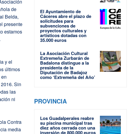
 Asociación
añola de
El Ayuntamiento de
Cáceres abre el plazo de
al Belda,
solicitudes para
 el presente
subvenciones de
proyectos culturales y
nto estamos
artísticos dotadas con
.
35.000 euros
La Asociación Cultural
Extremeña Zurbarán de
a y el
Badalona distingue a la
presidenta de la
os últimos
Diputación de Badajoz
 en
como ‘Extremeña del Año’
 2016. Sin
odas las
ción ni
PROVINCIA
Los Guadalperales reabre
ola Contra
su piscina municipal tras
diez años cerrada con una
ncia media
inversión de 800.000 euros