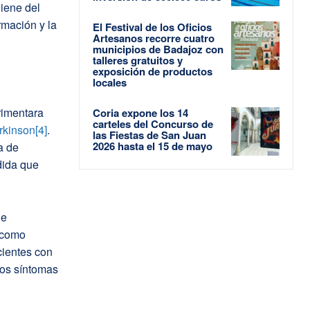
giene del
rmación y la
El Festival de los Oficios
Artesanos recorre cuatro
municipios de Badajoz con
talleres gratuitos y
exposición de productos
locales
rimentara
Coria expone los 14
carteles del Concurso de
rkinson
[4]
.
las Fiestas de San Juan
2026 hasta el 15 de mayo
a de
dida que
de
 como
cientes con
unos síntomas