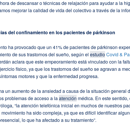
hora de descansar o técnicas de relajación para ayudar a la hi
amos mejorar la calidad de vida del colectivo a través de la info
as del confinamiento en los pacientes de párkinson
ento ha provocado que un 41% de pacientes de párkinson expe
ento de sus trastornos del sueño, según el
estudio
Covid & Pa
rdán aclara que este empeoramiento está vinculado con la falt
jercicio físico, ya que los trastornos del sueño se agravan a me
síntomas motores y que la enfermedad progresa.
ma un aumento de la ansiedad a causa de la situación general 
os problemas de acceso a la
atención
médica. En este sentido,
róloga, “la atención telefónica inicial en muchos de nuestros pa
l movimiento ha sido compleja, ya que es difícil identificar alg
resencial, lo que ha afectado a su tratamiento”.