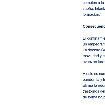
cometen a la 
sueño. Intent
formación.”
Consecuenci
El confinami
un empeorami
La doctora Ce
movilidad y e
avanzan los 
A esto se su
pandemia y l
afirma la neu
trastornos de
de forma no p