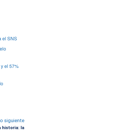
a el SNS
elo
 y el 57%
do
lo siguiente
 historia: la