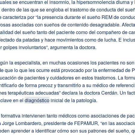
uales se encuentran el insomnio, la hipersomnolencia diurna y 
 dentro de las que se engloba el trastorno de conducta del su
e caracteriza por “la presencia durante el sueño REM de condu
rosas asociadas con sueños de contenido desagradable. Afecta
calidad del sueño tanto del paciente como del compañero de ca
afectado da patadas y hace movimientos como de lucha. E incl
ir golpes involuntarios”, argumenta la doctora.
gún la especialista, en muchas ocasiones los pacientes no son
e que lo que les ocurre está provocado por la enfermedad de P
educación de pacientes y cuidadores en estos trastornos. La form
entificarlo de forma precoz y transmitirlo a su médico de referenc
nes terapéuticas adecuadas” declara la doctora Cerdán. Un fact
 clave en el
diagnóstico
inicial de la patología.
 formativa intervienen tanto médicos como asociaciones de pac
 Jorge Lombardero, presidente de FEPAMUR, “en las asociaci
den aprender a identificar cómo son sus patrones del sueño, q