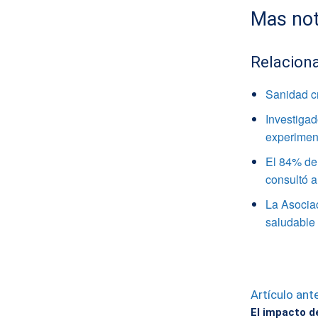
Mas not
Relacion
Sanidad c
Investigad
experimen
El 84% de 
consultó a
La Asocia
saludable
Artículo ante
El impacto d