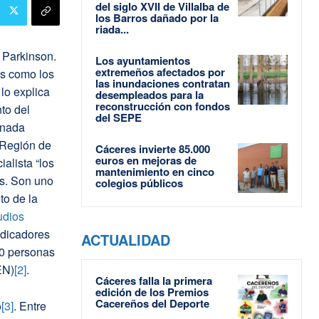
del siglo XVII de Villalba de
los Barros dañado por la
riada...
 Parkinson.
Los ayuntamientos
extremeños afectados por
es como los
las inundaciones contratan
lo explica
desempleados para la
reconstrucción con fondos
to del
del SEPE
rnada
 Región de
Cáceres invierte 85.000
euros en mejoras de
alista “los
mantenimiento en cinco
es. Son uno
colegios públicos
o de la
udios
ndicadores
ACTUALIDAD
0 personas
EN)
[2]
.
Cáceres falla la primera
edición de los Premios
Cacereños del Deporte
o
[3]
. Entre