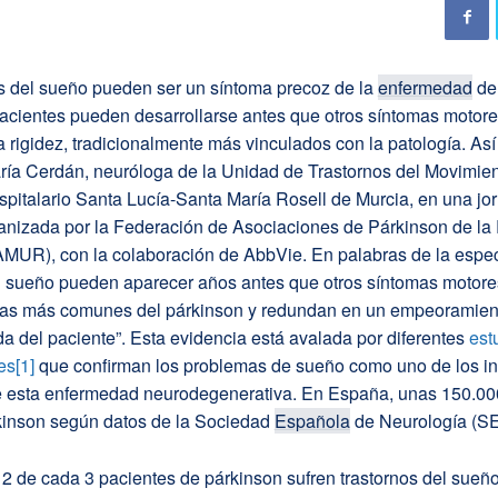
os del sueño pueden ser un síntoma precoz de la
enfermedad
de
acientes pueden desarrollarse antes que otros síntomas motor
a rigidez, tradicionalmente más vinculados con la patología. Así 
ría Cerdán, neuróloga de la Unidad de Trastornos del Movimien
pitalario Santa Lucía-Santa María Rosell de Murcia, en una jo
ganizada por la Federación de Asociaciones de Párkinson de la
MUR), con la colaboración de AbbVie. En palabras de la especi
el sueño pueden aparecer años antes que otros síntomas motor
mas más comunes del párkinson y redundan en un empeoramient
da del paciente”. Esta evidencia está avalada por diferentes
est
es
[1]
que confirman los problemas de sueño como uno de los i
 esta enfermedad neurodegenerativa. En España, unas 150.00
inson según datos de la Sociedad
Española
de Neurología (S
2 de cada 3 pacientes de párkinson sufren trastornos del sueñ