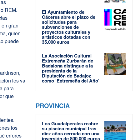
las
eño REM.
El Ayuntamiento de
Cáceres abre el plazo de
ctas
solicitudes para
 en gran
subvenciones de
proyectos culturales y
ma, quien
artísticos dotadas con
uso puede
35.000 euros
La Asociación Cultural
Extremeña Zurbarán de
Badalona distingue a la
presidenta de la
arkinson,
Diputación de Badajoz
ación les va
como ‘Extremeña del Año’
ia para
or que
PROVINCIA
ientes.
Los Guadalperales reabre
ones los
su piscina municipal tras
diez años cerrada con una
ué errores
inversión de 800.000 euros