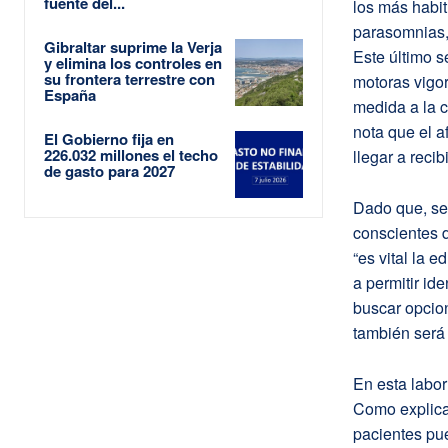
fuente del...
los más habit
parasomnias,
Gibraltar suprime la Verja
Este último s
y elimina los controles en
su frontera terrestre con
motoras vigo
España
medida a la 
nota que el 
El Gobierno fija en
226.032 millones el techo
llegar a recib
de gasto para 2027
Dado que, se
conscientes d
“es vital la 
a permitir id
buscar opcio
también será
En esta labor
Como explica
pacientes pue