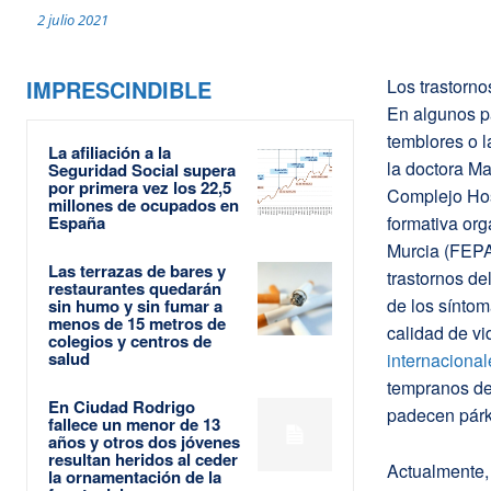
2 julio 2021
IMPRESCINDIBLE
Los trastorn
En algunos p
temblores o l
La afiliación a la
la doctora Ma
Seguridad Social supera
por primera vez los 22,5
Complejo Hos
millones de ocupados en
España
formativa or
Murcia (FEPA
Las terrazas de bares y
trastornos d
restaurantes quedarán
de los sínto
sin humo y sin fumar a
menos de 15 metros de
calidad de vi
colegios y centros de
salud
internacional
tempranos de
En Ciudad Rodrigo
padecen párk
fallece un menor de 13
años y otros dos jóvenes
resultan heridos al ceder
Actualmente, 
la ornamentación de la