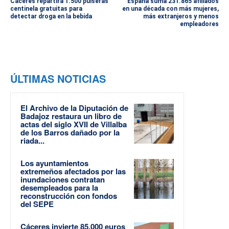
Cáceres repartirá 1.500 pulseras
España suma 231.865 afiliados
centinela gratuitas para
en una década con más mujeres,
detectar droga en la bebida
más extranjeros y menos
empleadores
ÚLTIMAS NOTICIAS
El Archivo de la Diputación de
Badajoz restaura un libro de
actas del siglo XVII de Villalba
de los Barros dañado por la
riada...
Los ayuntamientos
extremeños afectados por las
inundaciones contratan
desempleados para la
reconstrucción con fondos
del SEPE
Cáceres invierte 85.000 euros