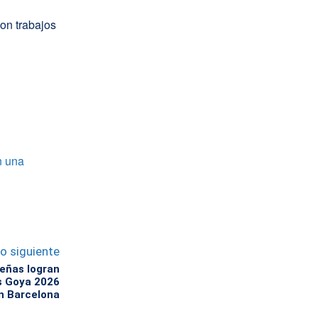
con trabajos
n una
lo siguiente
eñas logran
s Goya 2026
n Barcelona