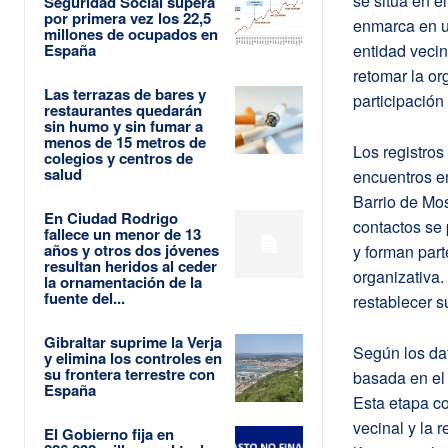
se sitúa en e
Seguridad Social supera
por primera vez los 22,5
enmarca en un
millones de ocupados en
España
entidad vecin
retomar la or
Las terrazas de bares y
participació
restaurantes quedarán
sin humo y sin fumar a
menos de 15 metros de
Los registro
colegios y centros de
salud
encuentros en
Barrio de Mos
En Ciudad Rodrigo
contactos se 
fallece un menor de 13
años y otros dos jóvenes
y forman part
resultan heridos al ceder
organizativa.
la ornamentación de la
fuente del...
restablecer s
Gibraltar suprime la Verja
Según los dat
y elimina los controles en
su frontera terrestre con
basada en el 
España
Esta etapa c
vecinal y la 
El Gobierno fija en