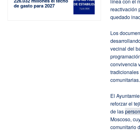
226.032 millones el techo
línea con el 
de gasto para 2027
reactivación 
quedado inac
Los document
desarrollando
vecinal del b
programación 
convivencia v
tradicionales
comunitarias.
El Ayuntamien
reforzar el t
de las
perso
Moscoso, cuya
comunitario 