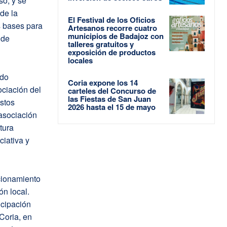
so, y se
de la
El Festival de los Oficios
s bases para
Artesanos recorre cuatro
municipios de Badajoz con
 de
talleres gratuitos y
exposición de productos
locales
ido
Coria expone los 14
ociación del
carteles del Concurso de
las Fiestas de San Juan
Estos
2026 hasta el 15 de mayo
 asociación
tura
ciativa y
cionamiento
ón local.
icipación
Coria, en