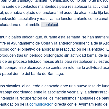
l barrio de Santiago, también identificado como barrio de Mosco
a serie de contactos mantenidos para restablecer la actividad 
al, que había dejado de funcionar. El acuerdo alcanzado fija la
ganización asociativa y reactivar su funcionamiento como canal
n ciudadana en el ámbito
municipal
.
s municipales indican que, durante esta semana, se han manten
tre el Ayuntamiento de Coria y la anterior presidencia de la As
coso con el objetivo de abordar la reactivación de la entidad. 
producen tras un periodo prolongado sin actividad formal de la
e de un proceso iniciado meses atrás para restablecer su estruc
 El compromiso alcanzado se centra en retomar la actividad aso
u papel dentro del barrio de Santiago.
os oficiales, el acuerdo alcanzado abre una nueva fase de fun
trabajo coordinado entre la asociación vecinal y la administraci
ontempla la recuperación de los mecanismos habituales de part
reanudación de la
comunicación
directa con el Ayuntamiento de 