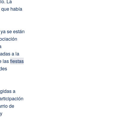
io. La
l que había
 ya se están
sociación
a
tadas a la
e las
fiestas
ades
igidas a
articipación
rrio de
 y