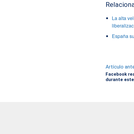
Relacion
La alta ve
liberaliza
España sup
Artículo ante
Facebook rea
durante este