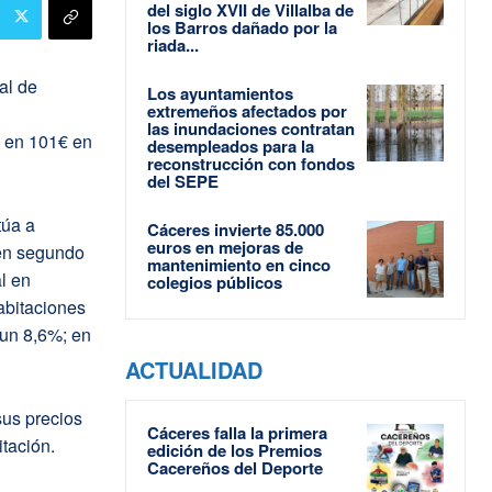
del siglo XVII de Villalba de
los Barros dañado por la
riada...
al de
Los ayuntamientos
extremeños afectados por
las inundaciones contratan
ó en 101€ en
desempleados para la
reconstrucción con fondos
del SEPE
túa a
Cáceres invierte 85.000
euros en mejoras de
 en segundo
mantenimiento en cinco
l en
colegios públicos
abitaciones
 un 8,6%; en
ACTUALIDAD
us precios
Cáceres falla la primera
tación.
edición de los Premios
Cacereños del Deporte