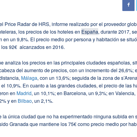
l Price Radar de HRS, informe realizado por el proveedor glob
teleras, los precios de los hoteles en
España
, durante 2017, se
 en un 9,8%. El precio medio por persona y habitación se situ
n los 92€ alcanzados en 2016.
ue analiza los precios en las principales ciudades españolas, si
a cabeza del aumento de precios, con un incremento del 26,6%;
 distancia,
Málaga
, con un 13,6%; seguida de la zona de s’Arena
 el 10,9%. En cuanto a las grandes ciudades, el precio de las h
ieron en
Madrid
, un 10,1%; en Barcelona, un 9,3%; en Valencia,
,2% y en
Bilbao
, un 2,1%.
 la única ciudad que no ha experimentado ninguna subida en s
 sido Granada que mantiene los 75€ como precio medio por habi