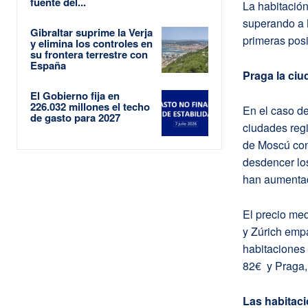
fuente del...
La habitació
superando a M
Gibraltar suprime la Verja
primeras pos
y elimina los controles en
su frontera terrestre con
España
Praga la ci
El Gobierno fija en
226.032 millones el techo
En el caso de
de gasto para 2027
ciudades reg
de Moscú con
desdencer los
han aumentad
El precio med
y Zúrich emp
habitaciones 
82€ y Praga,
Las habitac