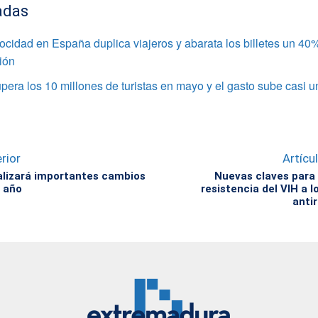
adas
locidad en España duplica viajeros y abarata los billetes un 40
ción
era los 10 millones de turistas en mayo y el gasto sube casi 
rior
Artícu
lizará importantes cambios
Nuevas claves para 
 año
resistencia del VIH a 
antir