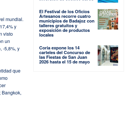
El Festival de los Oficios
Artesanos recorre cuatro
vel mundial.
municipios de Badajoz con
talleres gratuitos y
 17,4% y
exposición de productos
 visto
locales
on un
Coria expone los 14
, -5,8%, y
carteles del Concurso de
las Fiestas de San Juan
2026 hasta el 15 de mayo
ntidad que
como
cer
; Bangkok,