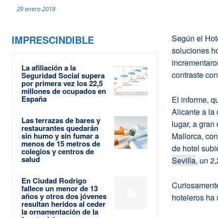
29 enero 2018
IMPRESCINDIBLE
Según el Hote
soluciones ho
incrementaron
La afiliación a la
contraste co
Seguridad Social supera
por primera vez los 22,5
millones de ocupados en
España
El informe, q
Alicante a l
Las terrazas de bares y
lugar, a gran
restaurantes quedarán
sin humo y sin fumar a
Mallorca, con
menos de 15 metros de
de hotel sub
colegios y centros de
salud
Sevilla
, un 2
En Ciudad Rodrigo
Curiosamente
fallece un menor de 13
años y otros dos jóvenes
hoteleros ha
resultan heridos al ceder
la ornamentación de la