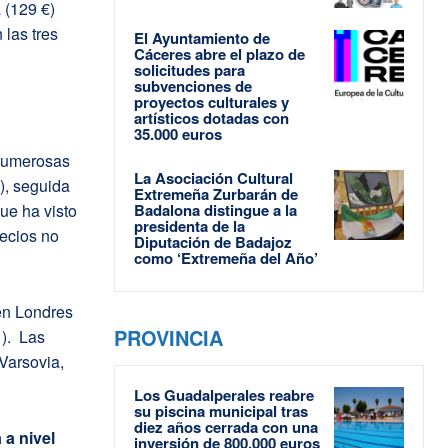
 (129 €)
 las tres
El Ayuntamiento de
Cáceres abre el plazo de
solicitudes para
subvenciones de
proyectos culturales y
artísticos dotadas con
35.000 euros
 numerosas
La Asociación Cultural
), seguida
Extremeña Zurbarán de
ue ha visto
Badalona distingue a la
presidenta de la
recios no
Diputación de Badajoz
como ‘Extremeña del Año’
en Londres
PROVINCIA
). Las
Varsovia,
Los Guadalperales reabre
su piscina municipal tras
diez años cerrada con una
a nivel
inversión de 800.000 euros