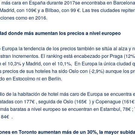
n más cara en España durante 2017se encontraba en Barcelona
adrid, con 109€ y a Bilbao, con 99 €. Las tres ciudades repiten
iciones como en 2016.
udad donde más aumentan los precios a nivel europeo
 Europa la tendencia de los precios también se sitúa al alza y
istran incrementos. El ranking está encabezado por Praga (12%
 el 10,3% y Madrid, con el 10,1%, En Europa la única ciudad q
 precios de sus hoteles ha sido Oslo con (-2,9%) aunque los p
o en Estocolmo ni en Berlín.
io de la habitación de hotel más caro de Europa se encuentra 
atadas con 177€ , seguida de Oslo (165€ ) y Copenague (161€ 
más baratas a nivel europeo se encuentran en Estambul, 78€ ; 
 84€ .
iones en Toronto aumentan más de un 30%, la mayor subida 