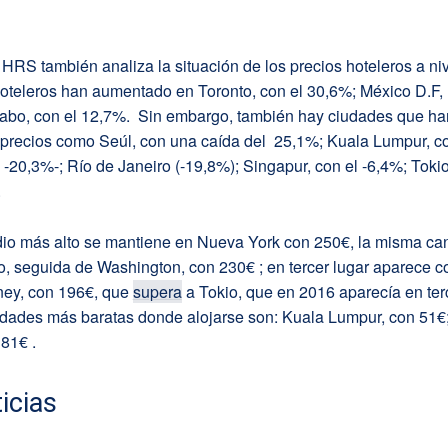
 HRS también analiza la situación de los precios hoteleros a ni
hoteleros han aumentado en Toronto, con el 30,6%; México D.F,
abo, con el 12,7%. Sin embargo, también hay ciudades que han
 precios como Seúl, con una caída del 25,1%; Kuala Lumpur, c
-20,3%-; Río de Janeiro (-19,8%); Singapur, con el -6,4%; Tokio
.
dio más alto se mantiene en Nueva York con 250€, la misma ca
o, seguida de Washington, con 230€ ; en tercer lugar aparece 
ey, con 196€, que
supera
a Tokio, que en 2016 aparecía en ter
iudades más baratas donde alojarse son: Kuala Lumpur, con 51€
81€ .
icias