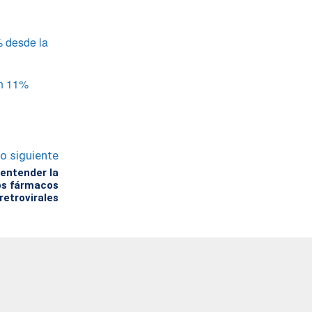
% desde la
un 11%
lo siguiente
entender la
los fármacos
retrovirales